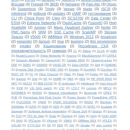
Brocade
(3)
Firewall
(3)
JBOD
(3)
Nehalem
(3)
Palo Alto
(3)
Qlogic
(3)
Supermicro
(3)
Trinity
(3)
Veeam
(3)
blade
(3)
iSCSI
(3)
infortrend
(3)
redbook
(3)
updates
(3)
vSMP
(3)
тестирование
(3)
CLI
(2)
Check Point
(2)
Citrix
(2)
DCS3700
(2)
Data Center
(2)
ESVA
(2)
Extreme Networks
(2)
FlashCache
(2)
FusionIO
(2)
High
Avalibility
(2)
Juniper
(2)
Magic Quadrant Gartner
(2)
Nortel
(2)
PMC-Sierra
(2)
SRM
(2)
SSD Cache
(2)
ScaleMP
(2)
Storage
Spaces
(2)
V5000
(2)
WMWare
(2)
Windows 2012
(2)
broadcom
(2)
expander
(2)
itanium
(2)
msa
(2)
teaming
(2)
thin provisioning
(2)
xyratex
(2)
Кэширование
(2)
Российское СХД
(2)
производительность
(2)
семинар
(2)
1С
(1)
3Ware
(1)
ALUA
(1)
AMD
(1)
Alcatel-Lucent
(1)
Arista Networks
(1)
Avance
(1)
BlackDiamond
(1)
CAPEX
(1)
Capacity Modeler
(1)
CapacityIQ
(1)
Catalist 6800
(1)
Cluster-in-a-box
(1)
DDP
(1)
DDR3
(1)
DS8800
(1)
DSSD D5
(1)
Data ONTAP
(1)
Dell
(1)
DellEMC
(1)
Dynamic Disk Pooling
(1)
EMC VNX
(1)
Emulex
(1)
EonNAS
(1)
EonStor
(1)
FAST VP
(1)
FC
(1)
Fibre Channel
(1)
Fibric
(1)
Flash
(1)
Fujitsu
(1)
GS 4000
(1)
Gartner
(1)
Grid
(1)
HA
(1)
HAMR
(1)
HBA
(1)
HDS
(1)
HP 3PAR 8000
(1)
HPC
(1)
HS22V
(1)
IBM V3700
(1)
IP replication
(1)
Infiniband
(1)
Intel Xeon-D
(1)
KVM
(1)
LSI SAS switch
(1)
LTO
(1)
LTO-7
(1)
Lenovo
(1)
MPLS
(1)
NVDIMM-N
(1)
NVIDIA
(1)
Network Virtualisation
(1)
Nextscale
(1)
OPEX
(1)
PUE
(1)
Pernixdata Dell Fluid Cache
(1)
Power Saving
(1)
PowerEdge VRTX
(1)
QLE10000
(1)
QNAP
(1)
QNAP ES1640dc
(1)
RADIX
(1)
RamSan
(1)
SANSlide
(1)
SATA
(1)
SDN
(1)
SDS
(1)
SMP
(1)
SPC
(1)
SPEC
(1)
Scalable
(1)
Seagate
(1)
Software defined networking
(1)
Stone Soft
(1)
Stratus
(1)
Syncro
(1)
TCO
(1)
TPC for Disk
(1)
Tesla
(1)
ThinApp
(1)
Tritity
(1)
Unity
(1)
Unity 400F
(1)
VAAI
(1)
VFCache
(1)
VKernel
(1)
VMAX
(1)
VMWare NSX
(1)
VPLEX
(1)
VXLAN
(1)
X770-32q
(1)
X8
(1)
XEN
(1)
XIV
(1)
Zscaler
(1)
app control
(1)
backup
(1)
deep packed inspection
(1)
dothill
(1)
dpi
(1)
made in Russia
(1)