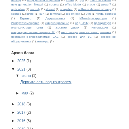
next generation firewall
(1)
nutanix
(1)
office blade
(1)
oracle
(1)
power7
(1)
replication
(1)
security
(1)
shared
(1)
snapshot
(1)
software defined storage
(1)
sophos
(1)
stripe
(1)
sun
(1)
terminal
(1)
top-of-rack
(1)
utm
(1)
virtual connect
(1)
Гартнер
(1)
Дедупликация
(1)
ИТ-инфраструктура
(1)
Импортозамещение
(1)
Лицензирование
(1)
СХД Unity
(1)
брандмауэр
(1)
виртуализация сети
(1)
жесткие диски
(1)
интеграция
(1)
конфигурирование сервера 1С
(1)
многовендорные сетевые решения
(1)
программно-определяемые СХД
(1)
сервер для 1С
(1)
серверное
оборудование
(1)
экпандер
(1)
Архив блога
►
2025
(1)
▼
2021
(3)
▼
июля
(1)
Держите сеть под контролем
►
мая
(2)
►
2018
(3)
►
2017
(2)
►
2016
(5)