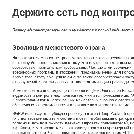
Держите сеть под контр
Почему администраторы сети нуждаются в полной видимости 
Эволюция межсетевого экрана
На протяжении многих лет роль межсетевого экрана неуклонно э
в сторону большего внимания к тому, что внутри сети для выявл
соответствия нормативным требованиям. Частью этой эволюции я
вредоносных программ и вторжений, предназначенных для исполь
Кроме того, этому смещению акцента также способствовали раст
от нарушений и потери данных, а также оптимизации производите
Межсетевой экран следующего поколения (Next Generation Firewal
видимость и контроль над пользователями и их приложениями. 
и протоколами как в более ранних межсетевых экранов с отслеж
обеспечения осведомленности о приложениях и пользователях.
NGFW используют глубокую проверку пакетов (Deep Packet Inspe
их с пользователями или хостами в сети, чтобы администраторы
полезно иметь возможность идентифицировать пользователей, и
к файлам, и блокировать их, контролируя при этом чрезмерный 
приоритет важным бизнес-приложениям, таким как система ERP, 