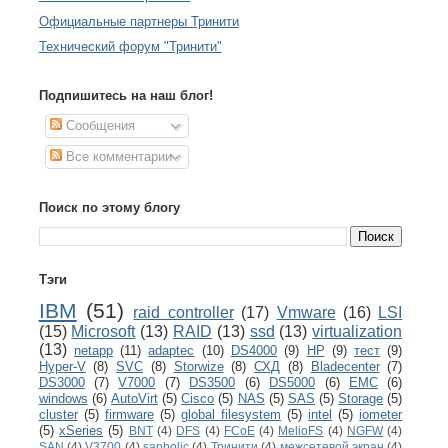
Официальные партнеры Тринити
Технический форум "Тринити"
Подпишитесь на наш блог!
Сообщения
Все комментарии
Поиск по этому блогу
Тэги
IBM
(51)
raid controller
(17)
Vmware
(16)
LSI
(15)
Microsoft
(13)
RAID
(13)
ssd
(13)
virtualization
(13)
netapp
(11)
adaptec
(10)
DS4000
(9)
HP
(9)
тест
(9)
Hyper-V
(8)
SVC
(8)
Storwize
(8)
СХД
(8)
Bladecenter
(7)
DS3000
(7)
V7000
(7)
DS3500
(6)
DS5000
(6)
EMC
(6)
windows
(6)
AutoVirt
(5)
Cisco
(5)
NAS
(5)
SAS
(5)
Storage
(5)
cluster
(5)
firmware
(5)
global filesystem
(5)
intel
(5)
iometer
(5)
xSeries
(5)
BNT
(4)
DFS
(4)
FCoE
(4)
MelioFS
(4)
NGFW
(4)
SAN
(4)
V3700
(4)
sanbolic
(4)
Тринити
(4)
межсетевой экран
(4)