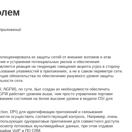
олем
приложений
волюционировала из защиты сетей от внешних взломов и атак
ения и устранения потенциальных рисков и обеспечения
вляется реакция на тенденцию смещения акцента угроз в сторону
зования уязвимостей в приложениях, а не в самом периметре сети.
ущие обязательства по обеспечению разумного уровня защиты
льности сети.
l, NGFW), по сути, был создан из необходимости обеспечить
NGFW работает уровнем выше, чем просто управление портами
иванием состояния на более высокие уровни в модели OSI для
ction, DPI) для идентификации приложений и связывания
 могли осуществить соответствующий контроль. Например, очень
спользующих одноранговые приложения для совместного доступа
просмотр потоковых мультимедийных данных, при этом отдавая
трафик VoIP и ПО CRM.