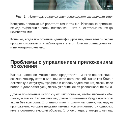
Рис. 1.
Некоторые приложения используют эквивалент име
Контроль приложений работает точно так же. Некоторые приложен
их идентификацию, большинство же — нет, а некоторые из них д
неизвестными.
Конечно, когда приложение идентифицировано, межсетевой экран 
приоритизировать или заблокировать его. Но если совпадений нет
и не контролирует его.
Проблемы с управлением приложениями
поколения
Как вы, наверное, можете себе представить, многие приложения
обычно блокируются в большинстве организаций, такие как Клиен
логическую структуру трафика и способ подключения, чтобы избе
волос и добавляет усы, чтобы уклониться от распознавания лица.
Другие приложения используют шифрование, чтобы избежать обна
лыжную маску. Так же многие другие приложения будут притворя
экран без контроля. Это аналогично плохому человеку, маскиру
приложения, которые недавно изменились или являются однораз
иметь соответствующий образец. Это как люди, у которых нет н