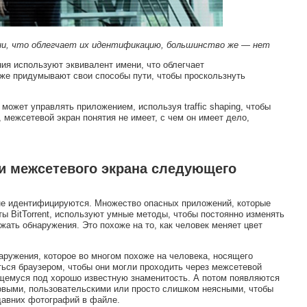
ни, что облегчает их идентификацию, большинство же — нет
ия используют эквивалент имени, что облегчает
аже придумывают свои способы пути, чтобы проскользнуть
может управлять приложением, используя traffic shaping, чтобы
, межсетевой экран понятия не имеет, с чем он имеет дело,
 межсетевого экрана следующего
 не идентифицируются. Множество опасных приложений, которые
ты BitTorrent, используют умные методы, чтобы постоянно изменять
жать обнаружения. Это похоже на то, как человек меняет цвет
ружения, которое во многом похоже на человека, носящего
ться браузером, чтобы они могли проходить через межсетевой
ющемуся под хорошо известную знаменитость. А потом появляются
овыми, пользовательскими или просто слишком неясными, чтобы
едавних фотографий в файле.