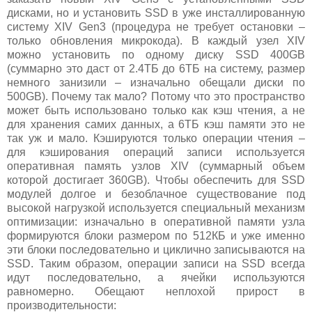
дисками, но и установить SSD в уже инсталлированную
систему XIV Gen3 (процедура не требует остановки –
только обновления микрокода). В каждый узел XIV
можно установить по одному диску SSD 400GB
(суммарно это даст от 2.4ТБ до 6ТБ на систему, размер
немного занизили – изначально обещали диски по
500GB). Почему так мало? Потому что это пространство
может быть использовано только как кэш чтения, а не
для хранения самих данных, а 6ТБ кэш памяти это не
так уж и мало. Кэшируются только операции чтения –
для кэширования операций записи используется
оперативная память узлов XIV (суммарный объем
которой достигает 360GB). Чтобы обеспечить для SSD
модулей долгое и безоблачное существование под
высокой нагрузкой используется специальный механизм
оптимизации: изначально в оперативной памяти узла
формируются блоки размером по 512КБ и уже именно
эти блоки последовательно и циклично записываются на
SSD. Таким образом, операции записи на SSD всегда
идут последовательно, а ячейки используются
равномерно. Обещают неплохой прирост в
производительности: