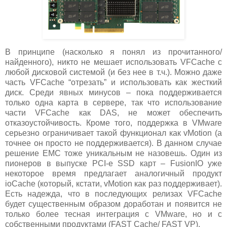
В принципе (насколько я понял из прочитанного/
найденного), никто не мешает использовать VFCache с
любой дисковой системой (и без нее в т.ч.). Можно даже
часть VFCache “отрезать” и использовать как жесткий
диск. Среди явных минусов – пока поддерживается
только одна карта в сервере, так что использование
части VFCache как DAS, не может обеспечить
отказоустойчивость. Кроме того, поддержка в VMware
серьезно ограничивает такой функционал как vMotion (а
точнее он просто не поддерживается). В данном случае
решение EMC тоже уникальным не назовешь. Один из
пионеров в выпуске PCI-e SSD карт – FusionIO уже
некоторое время предлагает аналогичный продукт
ioCache (который, кстати, vMotion как раз поддерживает).
Есть надежда, что в последующих релизах VFCache
будет существенным образом доработан и появится не
только более тесная интеграция с VMware, но и с
собственными продуктами (FAST Cache/ FAST VP).