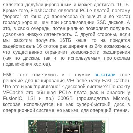
является дедублицированным и может достигать 16ТБ.
Кроме того, FlashCache является PCI-e платой, поэтому
“дорога” от кэша до процессора (а значит и до хоста)
гораздо короче, чем при использовании SSD дисков. А
это, в свою очередь, потенциально позволяет получить
довольно низкую латентность. С другой стороны, если
мы захотим получить 16ТБ кэша, то на придется
задействовать 16 слотов расширения из 24х возможных,
что существенно ограничит возможности расширения
(как по дискам, так и по используемым протоколам
подключения хостов).
EMC тоже отметились и с шумом
выкатили
свое
решение для кэширования VFCache (Very Fast Cache).
Что это и как “привязано” к дисковой системе? По факту
VFCache это обычная PCI-e плата (как и аналоги у
FusionIO, LSI и пр.) 300GB (производства Micron),
которая используется не как супер-быстрый диск в
операционной системе, но как кэш для операций чтения.