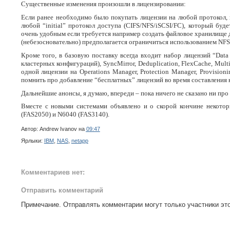
Существенные изменения произошли в лицензировании:
Если ранее необходимо было покупать лицензии на любой протокол, 
любой “initial” протокол доступа (CIFS/NFS/iSCSI/FC), который буд
очень удобным если требуется например создать файловое хранилище 
(небезосновательно) предполагается ограничиться использованием NFS
Кроме того, в базовую поставку всегда входит набор лицензий “Data
кластерных конфигураций), SyncMirror, Deduplication, FlexCache, Multi
одной лицензии на Operations Manager, Protection Manager, Provisio
помнить про добавление “бесплатных” лицензий во время составления 
Дальнейшие анонсы, я думаю, впереди – пока ничего не сказано ни пр
Вместе с новыми системами объявлено и о скорой кончине некото
(FAS2050) и N6040 (FAS3140).
Автор:
Andrew Ivanov
на
09:47
Ярлыки:
IBM
,
NAS
,
netapp
Комментариев нет:
Отправить комментарий
Примечание. Отправлять комментарии могут только участники это