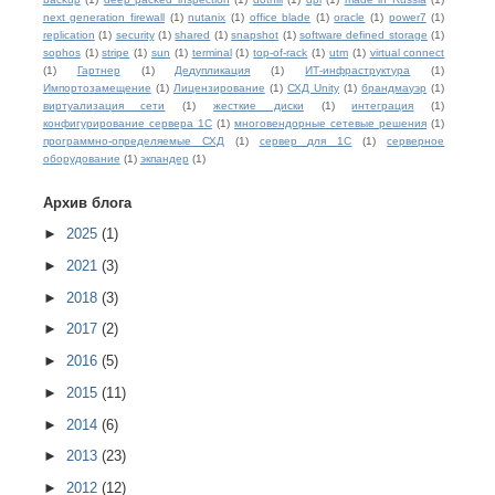
next generation firewall
(1)
nutanix
(1)
office blade
(1)
oracle
(1)
power7
(1)
replication
(1)
security
(1)
shared
(1)
snapshot
(1)
software defined storage
(1)
sophos
(1)
stripe
(1)
sun
(1)
terminal
(1)
top-of-rack
(1)
utm
(1)
virtual connect
(1)
Гартнер
(1)
Дедупликация
(1)
ИТ-инфраструктура
(1)
Импортозамещение
(1)
Лицензирование
(1)
СХД Unity
(1)
брандмауэр
(1)
виртуализация сети
(1)
жесткие диски
(1)
интеграция
(1)
конфигурирование сервера 1С
(1)
многовендорные сетевые решения
(1)
программно-определяемые СХД
(1)
сервер для 1С
(1)
серверное
оборудование
(1)
экпандер
(1)
Архив блога
►
2025
(1)
►
2021
(3)
►
2018
(3)
►
2017
(2)
►
2016
(5)
►
2015
(11)
►
2014
(6)
►
2013
(23)
►
2012
(12)