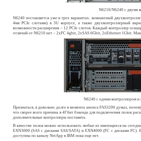
N6210/N6240 с двумя к
N6240 поставляется уже в трех вариантах: компактный двухконтролле
4мя PCIe слотами) в 3U корпусе, а также двухконтроллерный вар
возможности расширения – 12 PCIe слотов. Каждый контроллер оснащ
отличий от N6210 нет – 2xFC 4gbit, 2xSAS 6Gbit, 2xEthernet 1Gbit. Ма
N6240 с одним контроллером и 
Признаться, я довольно долго в момента анонса FAS3200 думал, почем
что скорее всего причина в 4Гбит бэкенде для подключения полок рас
дополнительные контроллеры поставить.
В качестве полок можно использовать любые из имеющихся на сегодн
EXN3000 (SAS с дисками SAS/SATA) и EXN4000 (FC c дисками FC). Все
доступны по каналу NetApp в IBM пока еще нет.