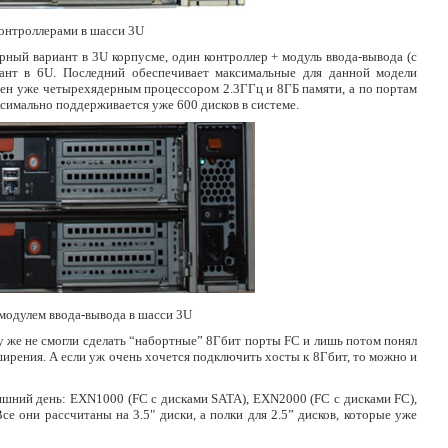
онтроллерами в шасси 3U
рный вариант в 3U корпусме, один контроллер + модуль ввода-вывода (с
иант в 6U. Последний обеспечивает максимальные для данной модели
ен уже четырехядерным процессором 2.3ГГц и 8ГБ памяти, а по портам
ксимально поддерживается уже 600 дисков в системе.
модулем ввода-вывода в шасси 3U
у же не смогли сделать “набортные” 8Гбит порты FC и лишь потом понял
ширения. А если уж очень хочется подключить хосты к 8Гбит, то можно и
яшний день: EXN1000 (FC c дисками SATA), EXN2000 (FC c дисками FC),
 они рассчитаны на 3.5" диски, а полки для 2.5” дисков, которые уже