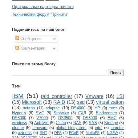
Официальные партнеры Тринити
Технический форум "Тринити"
Подпишитесь на наш блог!
Сообщения
Комментарии
Поиск по этому блогу
Тэги
IBM
(51)
raid controller
(17)
Vmware
(16)
LSI
(15)
Microsoft
(13)
RAID
(13)
ssd
(13)
virtualization
(13)
netapp
(11)
adaptec
(10)
DS4000
(9)
HP
(9)
тест
(9)
Hyper-V
(8)
SVC
(8)
Storwize
(8)
СХД
(8)
Bladecenter
(7)
DS3000
(7)
V7000
(7)
DS3500
(6)
DS5000
(6)
EMC
(6)
windows
(6)
AutoVirt
(5)
Cisco
(5)
NAS
(5)
SAS
(5)
Storage
(5)
cluster
(5)
firmware
(5)
global filesystem
(5)
intel
(5)
iometer
(5)
xSeries
(5)
BNT
(4)
DFS
(4)
FCoE
(4)
MelioFS
(4)
NGFW
(4)
SAN
(4)
V3700
(4)
sanbolic
(4)
Тринити
(4)
межсетевой экран
(4)