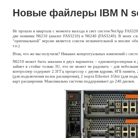
Новые файлеры IBM N se
Не прошло и квартала с момента выхода в свет систем NetApp FAS32
две новинки N6210 (аналог FAS3210) и N6240 (FAS3240). В моих сл
“оригинальной” версии является совсем незначительной и вполне о
т.п.).
Итак, что же мы получили? Никаких концептуальных изменений с систе
N6210 может быть заказана в двух вариантах – одноконтроллерная и 
займет в стойке только 3U, что не может не радовать – для небол
контроллер содержит 2.3ГГц процессор с двумя ядрами, 4ГБ памяти, 2
(для подключения полок расширения), 2 порта Ethernet 1Gbit (для под
карт расширения. Максимально система поддерживает до 240 дисков.