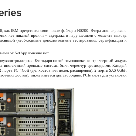
ries
00, как IBM представил свои новые файлеры N6200. Вчера анонсировано
овах нет никакой иронии – задержка в пару месяцев с момента выхода
бъяснимой (необходимые дополнительные тестирования, сертификации и
мами от NetApp конечно нет.
двухконтроллерная. Благодаря новой компоновке, контроллерный модуль
ьших инсталляций прошлые системы были чересчур громоздкими. Каждый
 порта FC 4Gbit (для хостов или полок расширения), 2 порта SAS 6Gbit
ключения хостов), также имеется два свободных PCIe слота для установки