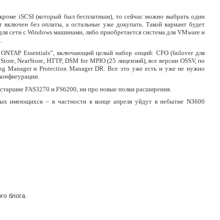
кроме iSCSI (который был бесплатным), то сейчас можно выбрать один
ет включен без оплаты, а остальные уже докупать. Такой вариант будет
для сети с Windows машинами, либо приобретается система для VMware и
.
 ONTAP Essentials”, включающий целый набор опций: CFO (failover для
Store, NearStore, HTTP, DSM for MPIO (25 лицензий), все версии OSSV, по
ning Manager и Protection Manager DR. Все это уже есть и уже не нужно
конфигурации.
о старшие FAS3270 и FS6200, ни про новые полки расширения.
рых имеющихся – в частности в конце апреля уйдут в небытие N3600
го блога.