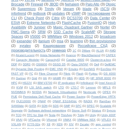
Brocade
(3)
Firewall
(3)
JBOD
(3)
Nehalem
(3)
Palo Alto
(3)
Qlogic
(3)
Supermicro
(3)
Trinity
(3)
Veeam
(3)
blade
(3)
iSCSI
(3)
infortrend
(3)
redbook
(3)
updates
(3)
vSMP
(3)
тестирование
(3)
CLI
(2)
Check Point
(2)
Citrix
(2)
DCS3700
(2)
Data Center
(2)
ESVA
(2)
Extreme Networks
(2)
FlashCache
(2)
FusionIO
(2)
High
Avalibility
(2)
Juniper
(2)
Magic Quadrant Gartner
(2)
Nortel
(2)
PMC-Sierra
(2)
SRM
(2)
SSD Cache
(2)
ScaleMP
(2)
Storage
Spaces
(2)
V5000
(2)
WMWare
(2)
Windows 2012
(2)
broadcom
(2)
expander
(2)
itanium
(2)
msa
(2)
teaming
(2)
thin provisioning
(2)
xyratex
(2)
Кэширование
(2)
Российское СХД
(2)
производительность
(2)
семинар
(2)
1С
(1)
3Ware
(1)
ALUA
(1)
AMD
(1)
Alcatel-Lucent
(1)
Arista Networks
(1)
Avance
(1)
BlackDiamond
(1)
CAPEX
(1)
Capacity Modeler
(1)
CapacityIQ
(1)
Catalist 6800
(1)
Cluster-in-a-box
(1)
DDP
(1)
DDR3
(1)
DS8800
(1)
DSSD D5
(1)
Data ONTAP
(1)
Dell
(1)
DellEMC
(1)
Dynamic Disk Pooling
(1)
EMC VNX
(1)
Emulex
(1)
EonNAS
(1)
EonStor
(1)
FAST VP
(1)
FC
(1)
Fibre Channel
(1)
Fibric
(1)
Flash
(1)
Fujitsu
(1)
GS 4000
(1)
Gartner
(1)
Grid
(1)
HA
(1)
HAMR
(1)
HBA
(1)
HDS
(1)
HP 3PAR 8000
(1)
HPC
(1)
HS22V
(1)
IBM V3700
(1)
IP replication
(1)
Infiniband
(1)
Intel Xeon-D
(1)
KVM
(1)
LSI SAS switch
(1)
LTO
(1)
LTO-7
(1)
Lenovo
(1)
MPLS
(1)
NVDIMM-N
(1)
NVIDIA
(1)
Network Virtualisation
(1)
Nextscale
(1)
OPEX
(1)
PUE
(1)
Pernixdata Dell Fluid Cache
(1)
Power Saving
(1)
PowerEdge VRTX
(1)
QLE10000
(1)
QNAP
(1)
QNAP ES1640dc
(1)
RADIX
(1)
RamSan
(1)
SANSlide
(1)
SATA
(1)
SDN
(1)
SDS
(1)
SMP
(1)
SPC
(1)
SPEC
(1)
Scalable
(1)
Seagate
(1)
Software defined networking
(1)
Stone Soft
(1)
Stratus
(1)
Syncro
(1)
TCO
(1)
TPC for Disk
(1)
Tesla
(1)
ThinApp
(1)
Tritity
(1)
Unity
(1)
Unity 400F
(1)
VAAI
(1)
VFCache
(1)
VKernel
(1)
VMAX
(1)
VMWare NSX
(1)
VPLEX
(1)
VXLAN
(1)
X770-32q
(1)
X8
(1)
XEN
(1)
XIV
(1)
Zscaler
(1)
app control
(1)
backup
(1)
deep packed inspection
(1)
dothill
(1)
dpi
(1)
made in Russia
(1)