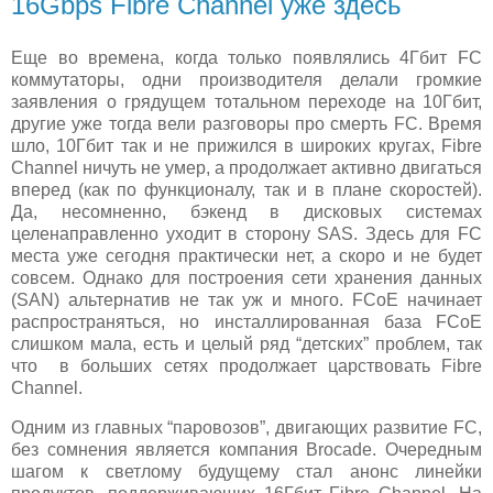
16Gbps Fibre Channel уже здесь
Еще во времена, когда только появлялись 4Гбит FC
коммутаторы, одни производителя делали громкие
заявления о грядущем тотальном переходе на 10Гбит,
другие уже тогда вели разговоры про смерть FC. Время
шло, 10Гбит так и не прижился в широких кругах, Fibre
Channel ничуть не умер, а продолжает активно двигаться
вперед (как по функционалу, так и в плане скоростей).
Да, несомненно, бэкенд в дисковых системах
целенаправленно уходит в сторону SAS. Здесь для FC
места уже сегодня практически нет, а скоро и не будет
совсем. Однако для построения сети хранения данных
(SAN) альтернатив не так уж и много. FCoE начинает
распространяться, но инсталлированная база FCoE
слишком мала, есть и целый ряд “детских” проблем, так
что в больших сетях продолжает царствовать Fibre
Channel.
Одним из главных “паровозов”, двигающих развитие FC,
без сомнения является компания Brocade. Очередным
шагом к светлому будущему стал анонс линейки