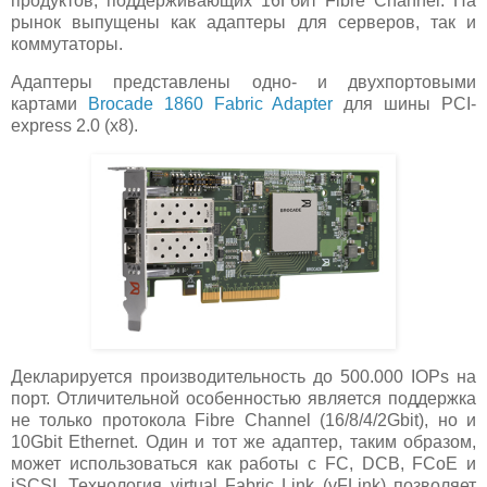
продуктов, поддерживающих 16Гбит Fibre Channel. На
рынок выпущены как адаптеры для серверов, так и
коммутаторы.
Адаптеры представлены одно- и двухпортовыми
картами
Brocade 1860 Fabric Adapter
для шины PCI-
express 2.0 (x8).
Декларируется производительность до 500.000 IOPs на
порт. Отличительной особенностью является поддержка
не только протокола Fibre Channel (16/8/4/2Gbit), но и
10Gbit Ethernet. Один и тот же адаптер, таким образом,
может использоваться как работы с FC, DCB, FCoE и
iSCSI. Технология virtual Fabric Link (vFLink) позволяет