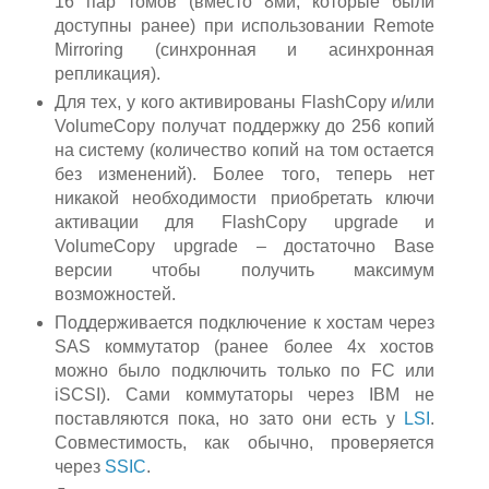
16 пар томов (вместо 8ми, которые были
доступны ранее) при использовании Remote
Mirroring (синхронная и асинхронная
репликация).
Для тех, у кого активированы FlashCopy и/или
VolumeCopy получат поддержку до 256 копий
на систему (количество копий на том остается
без изменений). Более того, теперь нет
никакой необходимости приобретать ключи
активации для FlashCopy upgrade и
VolumeCopy upgrade – достаточно Base
версии чтобы получить максимум
возможностей.
Поддерживается подключение к хостам через
SAS коммутатор (ранее более 4х хостов
можно было подключить только по FC или
iSCSI). Сами коммутаторы через IBM не
поставляются пока, но зато они есть у
LSI
.
Совместимость, как обычно, проверяется
через
SSIC
.